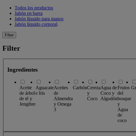
Todos los productos
Jabón en barra
Jabón líquido para manos
Jabón líquido corporal
Filter
Filter
Ingredientes
Aceite
Aguacate
Aceites
Carbón
Cereza
Agua de
Frutos
Gr
de árbol
e Iris
de
y
Coco y
del
de té y
Almendra
Coco
Algodón
bosque
Jengibre
y Omega
y
3
Agua
de
coco